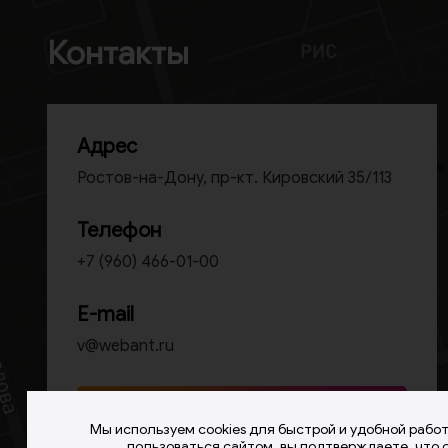
Контакты
Адрес
Ростов-на-Дону, пр-кт. Кировский 35/113
Телефон
+7 (960) 466-01-00
E-mail
v@webant.ru
Оставить заявку
Мы используем cookies для быстрой и удобной рабо
пользоваться сайтом, вы подтверждаете, что 