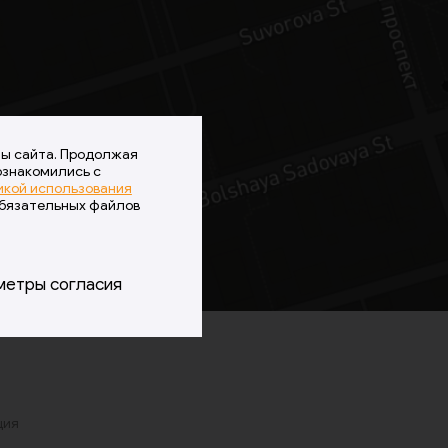
ты сайта. Продолжая
ознакомились с
икой использования
обязательных файлов
метры согласия
ция