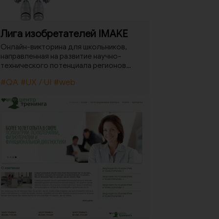
Лига изобретателей IMAKE
Онлайн-викторина для школьников,
направленная на развитие научно-
технического потенциала регионов
присутствия компании «Норильский
#QA
#UX / UI
#web
никель».