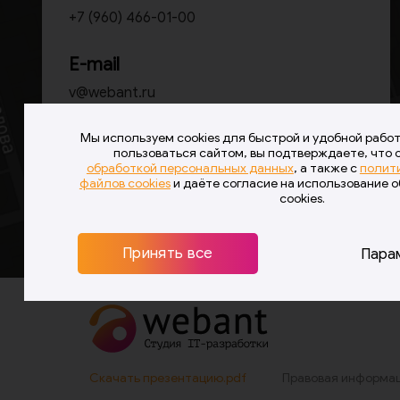
+7 (960) 466-01-00
E-mail
v@webant.ru
Мы используем cookies для быстрой и удобной рабо
Оставить заявку
пользоваться сайтом, вы подтверждаете, что 
обработкой персональных данных
, а также с
полит
файлов cookies
и даёте согласие на использование 
cookies.
Принять все
Пара
Скачать презентацию.pdf
Правовая информа