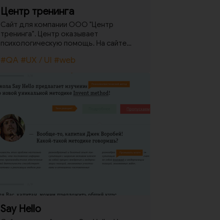
Центр тренинга
Сайт для компании ООО "Центр
тренинга". Центр оказывает
психологическую помощь. На сайте
представлена основная информация о
#QA
#UX / UI
#web
центре, так же имеется возможность
получить первичную консультацию.
Say Hello