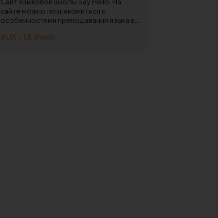
Сайт языковой школы Say Hello. На
сайте можно познакомиться с
особенностями преподавания языка в
игровой форме.
#UX / UI
#web