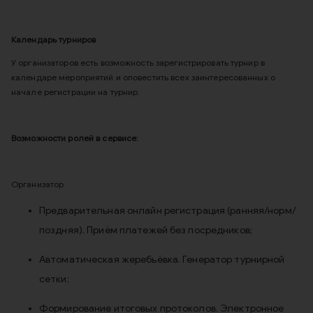
Календарь турниров
У организаторов есть возможность зарегистрировать турнир в
календаре мероприятий и оповестить всех заинтересованных о
начале регистрации на турнир.
Возможности ролей в сервисе:
Организатор
Предварительная онлайн регистрация (ранняя/норм/
поздняя). Приём платежей без посредников;
Автоматическая жеребьёвка. Генератор турнирной
сетки;
Формирование итоговых протоколов. Электронное