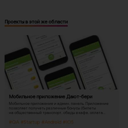
Проекты в этой же области
Мобильное приложение Дают-бери
Мобильное приложение и админ. панель. Приложение
позволяет получать различные бонусы (билеты
на общественный транспорт, обеды в кафе, оплата
штрафов ГИБДД и т.д.) за просмотры рекламных
#QA
#Startup
#Android
#iOS
видеороликов. На сервисе есть возможность
таргетировать рекламу в зависимости от пола, возраста,