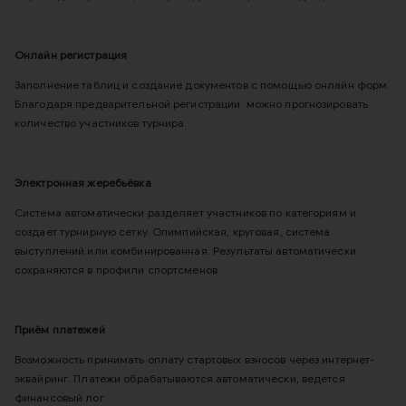
Онлайн регистрация
Заполнение таблиц и создание документов с помощью онлайн форм.
Благодаря предварительной регистрации можно прогнозировать
количество участников турнира.
Электронная жеребьёвка
Система автоматически разделяет участников по категориям и
создает турнирную сетку. Олимпийская, круговая, система
выступлений или комбинированная. Результаты автоматически
сохраняются в профили спортсменов.
Приём платежей
Возможность принимать оплату стартовых взносов через интернет-
эквайринг. Платежи обрабатываются автоматически, ведется
финансовый лог.