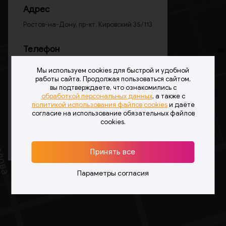
Адрес
Ростов-на-Дону, пр-кт. Кировский 35/113
Телефон
+7 (960) 466-01-00
Мы используем cookies для быстрой и удобной
работы сайта. Продолжая пользоваться сайтом,
вы подтверждаете, что ознакомились с
E-mail
обработкой персональных данных
, а также с
v@webant.ru
политикой использования файлов cookies
и даёте
согласие на использование обязательных файлов
cookies.
Оставить заявку
Принять все
Параметры согласия