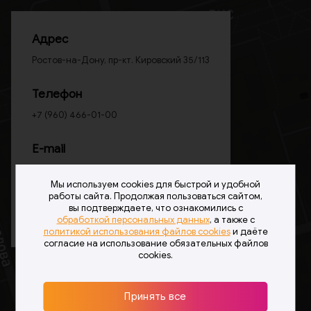
Адрес
Ростов-на-Дону, пр-кт. Кировский 35/113
Телефон
+7 (960) 466-01-00
E-mail
v@webant.ru
Мы используем cookies для быстрой и удобной
работы сайта. Продолжая пользоваться сайтом,
вы подтверждаете, что ознакомились с
Оставить заявку
обработкой персональных данных
, а также с
политикой использования файлов cookies
и даёте
согласие на использование обязательных файлов
cookies.
Принять все