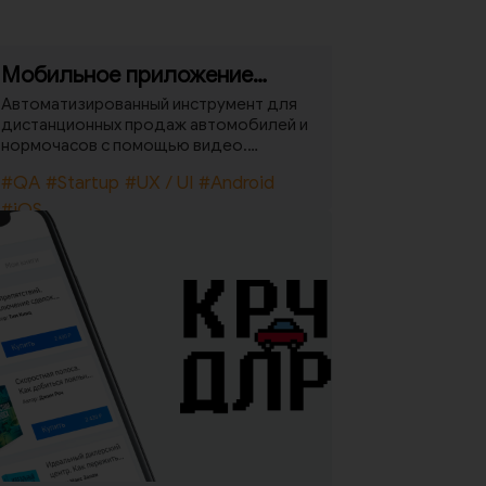
Мобильное приложение
Тизер.Авто
Автоматизированный инструмент для
дистанционных продаж автомобилей и
нормочасов с помощью видео.
Возможности сервиса: режиссерские
#QA
#Startup
#UX / UI
#Android
сценарии видеошаблонов,
автовыгрузка практически на любую
#iOS
платформу и в любую соц. сеть дилера,
интеграция фидов с классифай