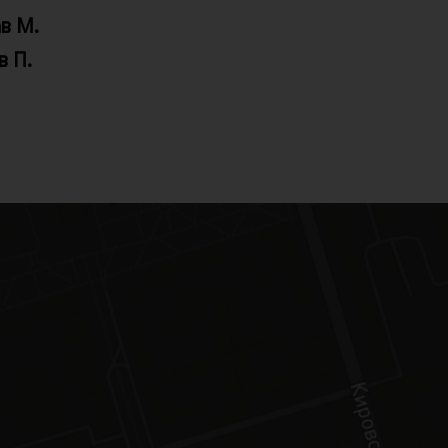
в М.
в П.