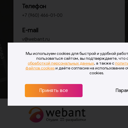
Телефон
+7 (960) 466-01-00
E-mail
v@webant.ru
Мы используем cookies для быстрой и удобной рабо
Оставить заявку
пользоваться сайтом, вы подтверждаете, что 
обработкой персональных данных
, а также с
полит
файлов cookies
и даёте согласие на использование 
cookies.
Принять все
Пара