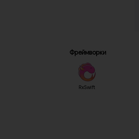
Фреймворки
RxSwift