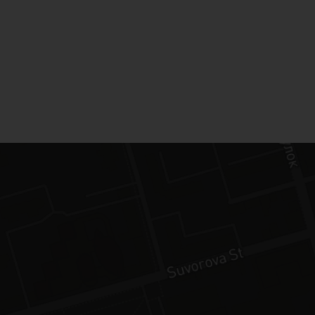
управления покупками пользователя и
анонсами мероприятий с авторами книг
шла параллельно с приложением.
Список книг и pdf-reader приложения
Для нас было важно позволить читать
книги в приложении без доступа к
Интернету. После покупки книги
выгружаются в кэш устройства и
остаются доступны в офлайн-режиме.
От момента начала работы над дизайн-
макетом и первым показом версии
приложения заказчику прошло 6
недель. Во втором спринте мы сделали
чат с техподдержкой - издательству
было важно держать оперативную
связь с читателями. Чат в том числе был
связан со вторым важным
функционалом этапа - тренинг-
материалами и тестами по ним. Тренинги
служат своеобразным бонусом для
пользователей, купивших книги. Тесты
по тренинг-материалам и чат с
техподдержкой В рамках защиты от
передачи книг от читателя к читателю