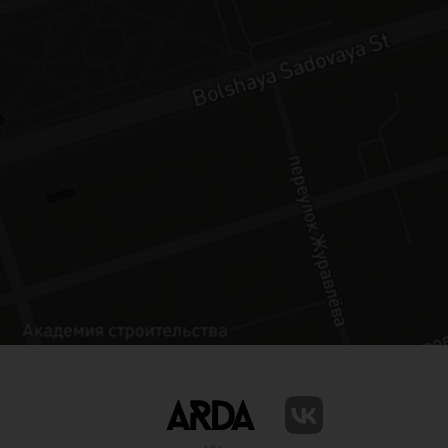
мы сделали проверку доступности
книги конкретному устройству - его
проверяем по device id у Android и
рекламному идентификатору у iOS.Так
как у пользователя есть возможность
смены идентификатора на устройстве,
снова получить книгу для чтения можно
только через чат технической
поддержки. На реализацию чатов,
тренинг-материалов и опросников у нас
ушло еще 6 недель. С момента начала
работы над приложением и первой
выкладкой в магазины AppStore и
Google Play прошло чуть больше 3х
месяцев. В начале 2021 года
Издательство решило добавить в
приложение аудиоверсии книг. Мы
понимали, что аудиофайлы
тяжеловесны, поэтому организовали
потоковую отдачу таких книг
мобильному клиенту с возможностью
перемотки. Поработали с
аудиоплеером: воспроизвели аудио в