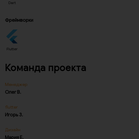
Dart
Фреймворки
Flutter
Команда проекта
Менеджер
Олег В.
flutter
Игорь З.
Дизайн
Мария Е.