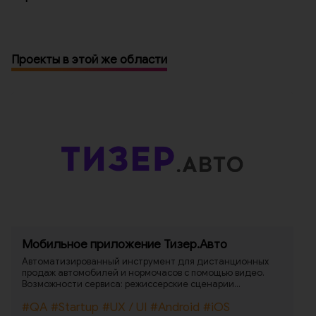
Проекты в этой же области
Мобильное приложение Тизер.Авто
Автоматизированный инструмент для дистанционных
продаж автомобилей и нормочасов с помощью видео.
Возможности сервиса: режиссерские сценарии
видеошаблонов, автовыгрузка практически на любую
#QA
#Startup
#UX / UI
#Android
#iOS
платформу и в любую соц. сеть дилера, интеграция