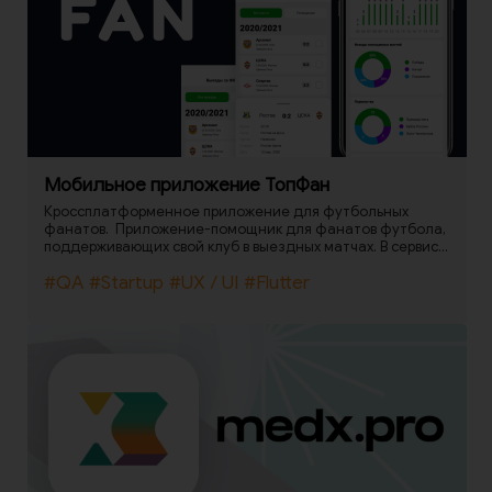
дополнять его- уведомлять пользователей об
изменениях.
Мобильное приложение ТопФан
Кроссплатформенное приложение для футбольных
фанатов. Приложение-помощник для фанатов футбола,
поддерживающих свой клуб в выездных матчах. В сервисе
можно сохранить все свои выезды, посмотреть
#QA
#Startup
#UX / UI
#Flutter
статистику по городам, годам, стадионам и даже
количеству километров, которые пользователь накатал
за всё время. Дополнительная возможность для фанатов:
удобный поиск авиабилетов на предстоящие матчи от
Aviasales!