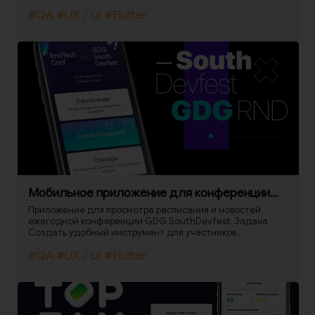
осматриваемом автомобиле, включая фотографии
#QA
#UX / UI
#Flutter
внешнего вида и интерьера.
Мобильное приложение для конференции
DevFest
Приложение для просмотра расписания и новостей
ежегодной конференции GDG SouthDevfest. Задача
Создать удобный инструмент для участников
конференции, где они могут посмотреть актуальное
#QA
#UX / UI
#Flutter
расписание, последние новости и общий список
спикеров конференции. Решение Для создания
приложения мы выбрали кроссплатформенную
разработку на Flutter + Firebase.Работа с Firebase
позволила оперативно в реальном времени решить
следующие задачи:- вносить в расписание изменения,