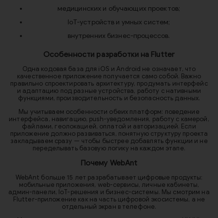
медицинских и обучающих проектов;
IoT-устройств и умных систем;
внутренних бизнес-процессов.
Особенности разработки на Flutter
Одна кодовая база для iOS и Android не означает, что
качественное приложение получается само собой. Важно
правильно спроектировать архитектуру, продумать интерфейс
и адаптацию под разные устройства, работу с нативными
функциями, производительность и безопасность данных.
Мы учитываем особенности обеих платформ: поведение
интерфейса, навигацию, push-уведомления, работу с камерой,
файлами, геолокацией, оплатой и авторизацией. Если
приложение должно развиваться, понятную структуру проекта
закладываем сразу — чтобы быстрее добавлять функции и не
переделывать базовую логику на каждом этапе.
Почему WebAnt
WebAnt больше 15 лет разрабатывает цифровые продукты:
мобильные приложения, web-сервисы, личные кабинеты,
админ-панели, IoT-решения и бизнес-системы. Мы смотрим на
Flutter-приложение как на часть цифровой экосистемы, а не
отдельный экран в телефоне.