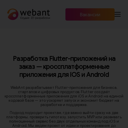
[viewBag] ==
Вакансии
Продукты
+7 (960) 466-01-00
RU
EN
Услуги и стоимость
Разработка Flutter-приложений на
Мероприятия
заказ — кроссплатформенные
приложения для iOS и Android
WebAnt разрабатывает Flutter-приложения для бизнеса,
стартапов и цифровых продуктов. Flutter создаёт
кроссплатформенные приложения для iOS и Android на единой
кодовой базе — это ускоряет запуск и экономит бюджет на
разработке и поддержке.
Подход подходит проектам, где важно выйти сразу на две
платформы, проверить гипотезу, запустить MVP или развивать
полноценный сервис без двух отдельных команд под iOS и
Android. Мы ведём проект от идеи и проектирования до