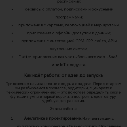
расписаний;
сервисы с оплатой, подписками и бонусными
программами;
приложения с картами, геолокацией и маршрутами;
приложения с офлайн-доступом к данным;
приложения с интеграцией CRM, ERP, сайта, API и
внутренних систем;
Flutter-приложения как часть большого web-, SaaS-
или IoT-продукта.
Как идёт работа: от идеи до запуска
Приложение начинается не с кода, а с задачи. Перед стартом
мы разбираемся в процессе, аудитории, сценариях и
технических ограничениях — это помогает определить, какие
функции нужны в первой версии, и построить архитектуру,
удобную для развития.
Этапы работы:
Аналитика и проектирование.
Изучаем задачу,
аудиторию, конкурентов и бизнес-логику. Описываем